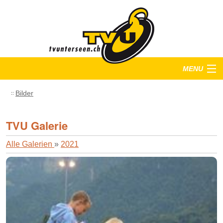
MENU
Startseite
Bilder
Training
TVU Galerie
Anlässe
Alle Galerien
»
2021
Verein
Bilder