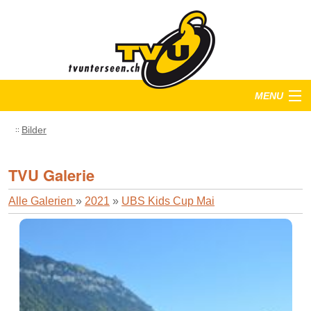
MENU
Startseite
Bilder
Training
TVU Galerie
Anlässe
Alle Galerien
»
2021
»
UBS Kids Cup Mai
Verein
Bilder