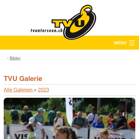
MENU
Startseite
Bilder
Training
TVU Galerie
Anlässe
Alle Galerien
»
2023
Verein
Bilder