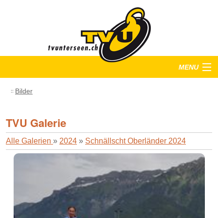
MENU
Startseite
Bilder
Training
TVU Galerie
Anlässe
Alle Galerien
»
2024
»
Schnällscht Oberländer 2024
Verein
Bilder