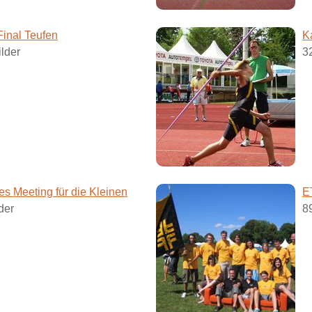
inal Teufen
K
lder
3
s Meeting für die Kleinen
E
der
8