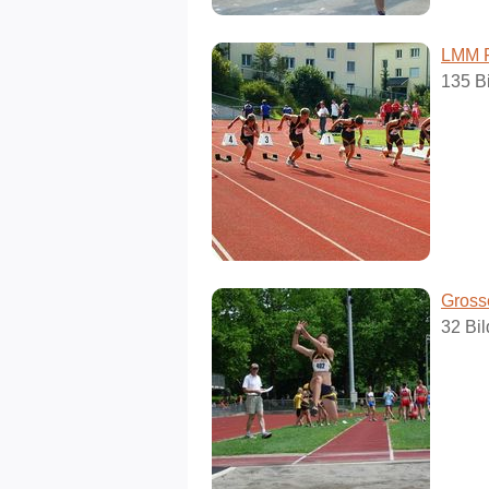
LMM F
135 Bi
Grosse
32 Bil