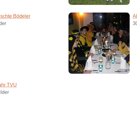
lschte Bödeler
A
der
3
ahr TVU
lder