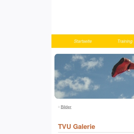
Startseite
Training
Berichte
Turnen
U10
U12
U14
U16
U18/Athlet
Bilder
Fitness u
Running
TVU Galerie
Trainings