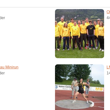
O
der
4
rau Minirun
L
der
1