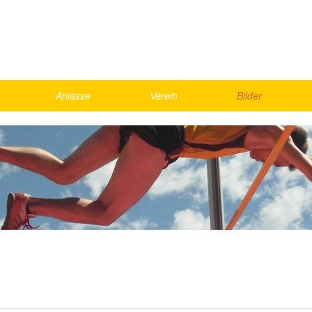
Anlässe
Verein
Bilder
Skirennen
Vorstand
2026
Schnällscht Bödeler
Agenda
2025
Die Schnällschte Oberländer
Jahresmeisterschaft
2024
UBS Kids Cup
Rekorde
2023
LMM Vorrunde
Bestenliste, Statistik
2022
ics
Kantonalfinal Visana Sprint
2021
nd Games
Helfer
Gesamte Galerie
weekend