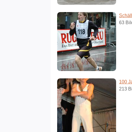
Schäl
63 Bil
100 J
213 Bi