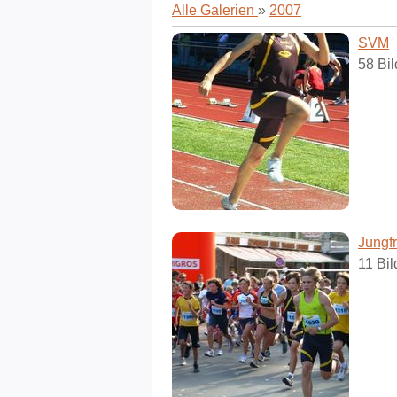
Alle Galerien
»
2007
SVM
58 Bil
Jungf
11 Bil