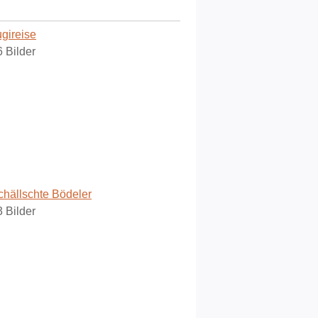
ugireise
6 Bilder
chällschte Bödeler
3 Bilder