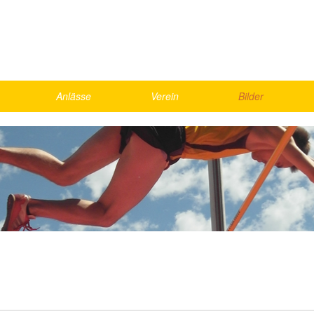
Anlässe
Verein
Bilder
Skirennen
Vorstand
2026
Schnällscht Bödeler
Agenda
2025
Die Schnällschte Oberländer
Jahresmeisterschaft
2024
UBS Kids Cup
Rekorde
2023
LMM Vorrunde
Bestenliste, Statistik
2022
ics
Kantonalfinal Visana Sprint
2021
nd Games
Helfer
Gesamte Galerie
weekend