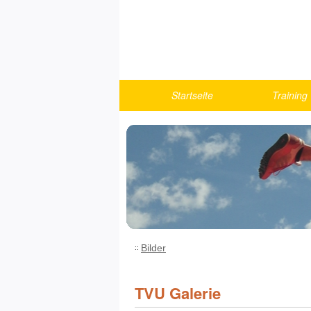
Startseite
Training
Berichte
Turnen
U10
U12
U14
U16
U18/Athlet
Bilder
Fitness u
Running
TVU Galerie
Trainings