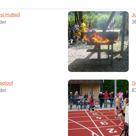
st Huttwil
J
der
3
selouf
S
der
8