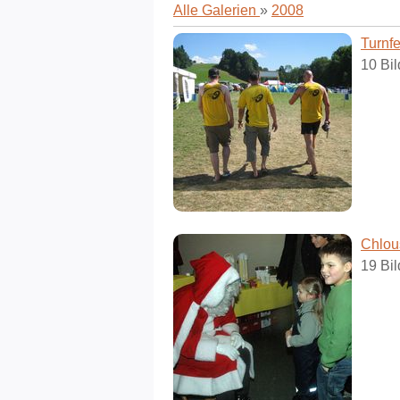
Alle Galerien
»
2008
Turnfe
10 Bil
Chlou
19 Bil