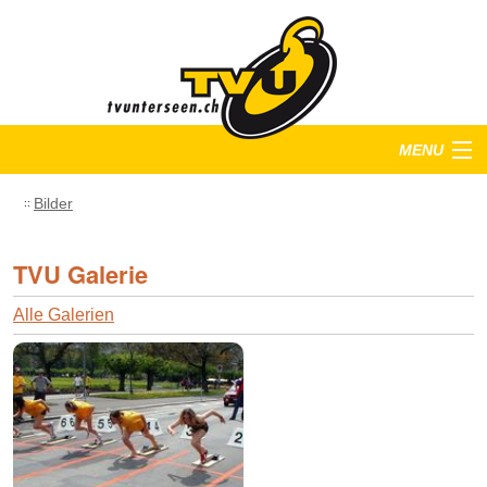
MENU
Startseite
Bilder
Training
TVU Galerie
Anlässe
Alle Galerien
Verein
Bilder