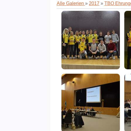
Alle Galerien
»
2017
»
TBO Ehrung