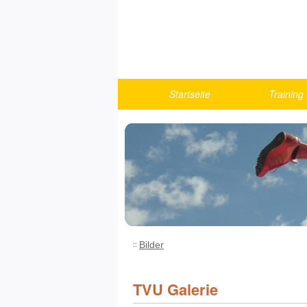
Startseite
Training
Berichte
Turnen
U10
U12
U14
U16
U18/Athlet
Bilder
Fitness u
Running
TVU Galerie
Trainings