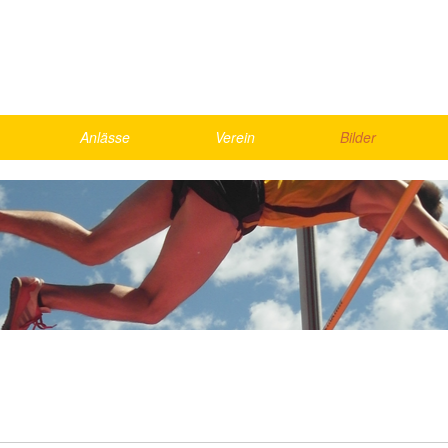
Anlässe
Verein
Bilder
Skirennen
Vorstand
2026
Schnällscht Bödeler
Agenda
2025
Die Schnällschte Oberländer
Jahresmeisterschaft
2024
UBS Kids Cup
Rekorde
2023
LMM Vorrunde
Bestenliste, Statistik
2022
ics
Kantonalfinal Visana Sprint
2021
nd Games
Helfer
Gesamte Galerie
weekend